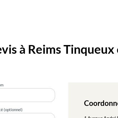
is à Reims Tinqueux 
om
Coordonn
té (optionnel)
1 Avenue André 