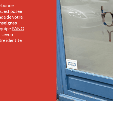
ne bonne
s, est posée
ade de votre
nseignes
’équipe
PANO
ncevoir
tre identité