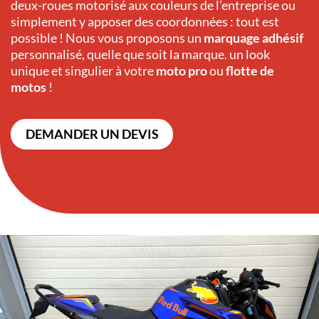
deux-roues motorisé aux couleurs de l’entreprise ou
simplement y apposer des coordonnées : tout est
possible ! Nous vous proposons un
marquage adhésif
personnalisé, quelle que soit la marque. un look
unique et singulier à votre
moto pro
ou
flotte de
motos
!
DEMANDER UN DEVIS