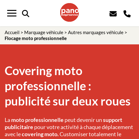
Panneau de gestion des cookies
Menu
Accueil
>
Marquage véhicule
>
Autres marquages véhicule
>
Flocage moto professionnelle
Covering moto
professionnelle :
publicité sur deux roues
La
moto professionnelle
peut devenir un
support
publicitaire
pour votre activité à chaque déplacement
avec le
covering moto.
Customiser totalement le