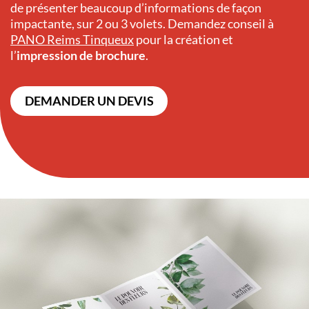
de présenter beaucoup d’informations de façon
impactante, sur 2 ou 3 volets. Demandez conseil à
PANO Reims Tinqueux
pour la création et
l’
impression de brochure
.
DEMANDER UN DEVIS