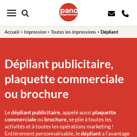
Panneau de gestion des cookies
Menu
Accueil
>
Impression
>
Toutes les impressions
>
Dépliant
Dépliant publicitaire,
plaquette commerciale
ou brochure
Le
dépliant publicitaire
, appelé aussi
plaquette
commerciale
ou
brochure,
se plie à toutes les
activités et à toutes les opérations marketing !
Entièrement personnalisable, le
dépliant
a l’avantage