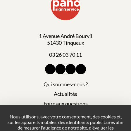
1 Avenue André Bourvil
51430 Tinqueux
03 26 03 70 11
Qui sommes-nous ?
Actualités
Foire aux questions
Mentions légales
Nous utilisons, avec votre consentement, des cookies et,
Votre agence
PANO Reims Tinqueux
sera
sur les appareils mobiles, des identifiants publicitaires afin
Plan du site
fermée du
03/08 au 21/08 inclus
.
de mesurer l'audience de notre site, d'évaluer les