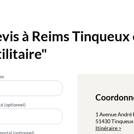
is à Reims Tinqueux 
ilitaire"
om
Coordonn
té (optionnel)
1 Avenue André 
51430 Tinqueux
Itinéraire
postal (optionnel)