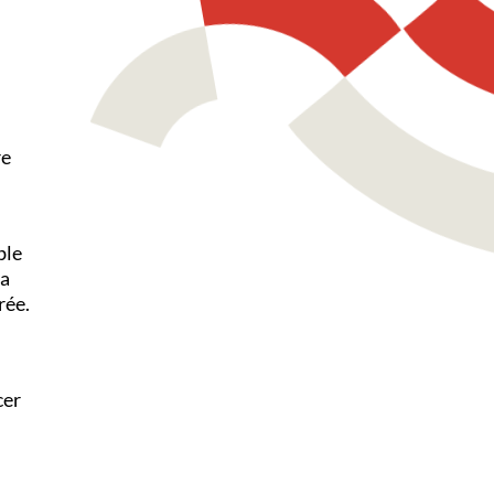
re
ble
la
rée.
cer