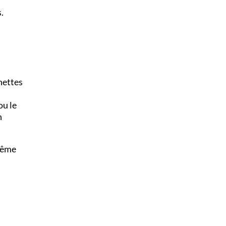
.
nettes
ou le
n
 même