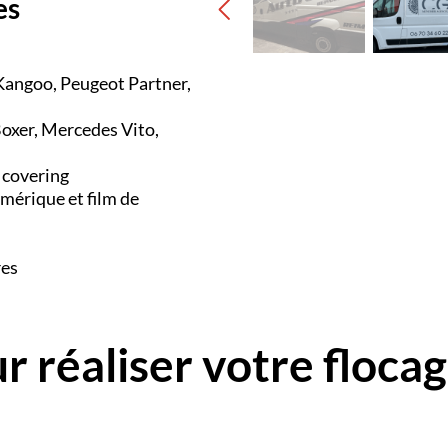
es
 Kangoo, Peugeot Partner,
oxer, Mercedes Vito,
l covering
mérique et film de
res
r réaliser votre floca