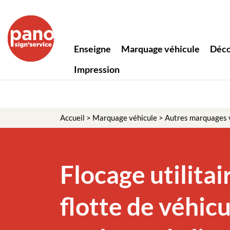
Panneau de gestion des cookies
Enseigne
Marquage véhicule
Déco
Impression
Accueil
>
Marquage véhicule
>
Autres marquages 
Flocage utilitai
flotte de véhic