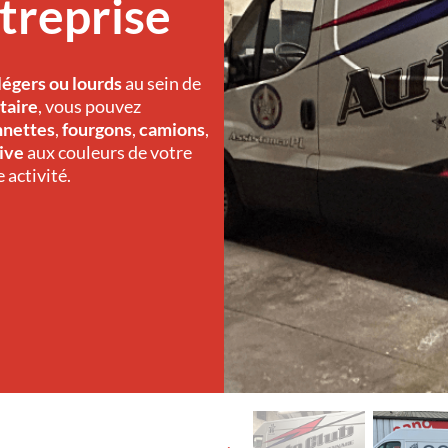
ntreprise
légers ou lourds
au sein de
itaire
, vous pouvez
nettes
,
fourgons
,
camions
,
ive
aux couleurs de votre
 activité.