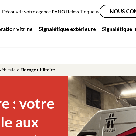
NOUS CO
Découvrir votre agence PANO Reims Tinqueux
ration vitrine
Signalétique extérieure
Signalétique 
véhicule
>
Flocage utilitaire
re : votre
ule aux