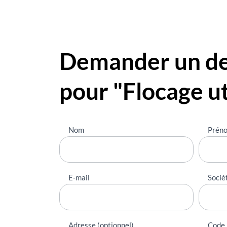
Demander un dev
pour "Flocage ut
Nous
Nom
Prén
contacter
E-mail
Socié
Adresse (optionnel)
Code 