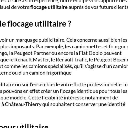
res. Grâce à son expérience, notre équipe vous apporte des
visuel de votre
flocage utilitaire
auprès de vos futurs clients
e flocage utilitaire ?
voir un marquage publicitaire. Cela concerne aussi bien les
es plus imposants. Par exemple, les camionnettes et fourgon
ngo, la Peugeot Partner ou encore la Fiat Doblo peuvent
que le Renault Master, le Renault Trafic, le Peugeot Boxer 
 comme les camions spécialisés, qu’il s’agisse d’un camio
erne ou d’un camion frigorifique.
ilitaire ou sur l’ensemble de votre flotte professionnelle,
us pouvons en effet créer un flocage identique pour tous les
aque modèle. Cette flexibilité intéresse notamment de
 à Château-Thierry qui souhaitent conserver une identité
our utilitaire