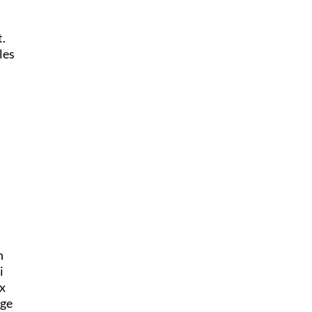
t.
les
n
i
ux
age